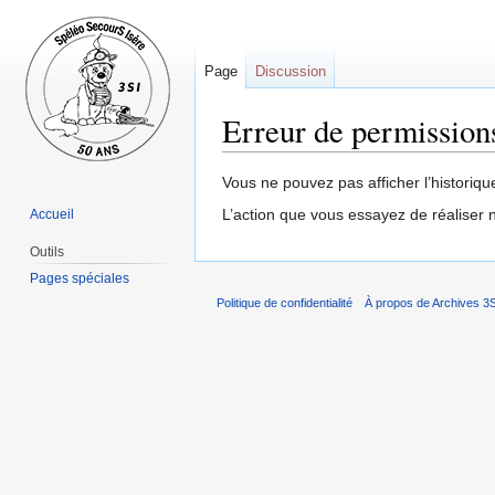
Page
Discussion
Erreur de permission
Sauter
Sauter
Vous ne pouvez pas afficher l’historiqu
à
à
L’action que vous essayez de réaliser n
Accueil
la
la
Outils
navigation
recherche
Pages spéciales
Politique de confidentialité
À propos de Archives 3